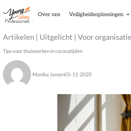
Ga
naar
Over ons
Veiligheidsoplossingen
de
inhoud
Artikelen
|
Uitgelicht
|
Voor organisati
Tips voor thuiswerken in coronatijden
Monika Jansen
05-11-2020