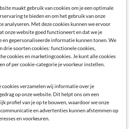
site maakt gebruik van cookies om je een optimale
rservaring te bieden en om het gebruik van onze
 basis
te analyseren. Met deze cookies kunnen we ervoor
ligheid: 5
at onze website goed functioneert en dat we je
e en gepersonaliseerde informatie kunnen tonen. We
s
n drie soorten cookies: functionele cookies,
che cookies en marketingcookies. Je kunt alle cookies
DVEILIGHEID
,
FAVORIETEN
,
OVERIG
,
en of per cookie-categorie je voorkeur instellen.
R ORGANISATIES
,
VOOR TALENTEN
 cookies verzamelen wij informatie over je
gedrag op onze website. Dit helpt ons om een
ijk profiel van je op te bouwen, waardoor we onze
 communicatie en advertenties kunnen afstemmen op
eresses en voorkeuren.