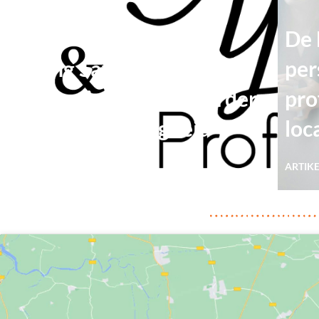
De 
Young Safety
per
Professionals gaat verder
pro
als Kijk op Veiligheid
loc
UITGELICHT
ARTIK