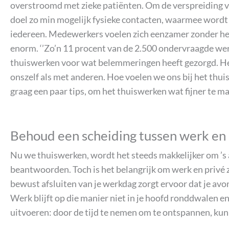
overstroomd met zieke patiënten. Om de verspreiding van
doel zo min mogelijk fysieke contacten, waarmee wordt g
iedereen. Medewerkers voelen zich eenzamer zonder het 
enorm. ‘’Zo’n 11 procent van de 2.500 ondervraagde werk
thuiswerken voor wat belemmeringen heeft gezorgd. Het
onszelf als met anderen. Hoe voelen we ons bij het thu
graag een paar tips, om het thuiswerken wat fijner te m
Behoud een scheiding tussen werk en 
Nu we thuiswerken, wordt het steeds makkelijker om ’s 
beantwoorden. Toch is het belangrijk om werk en privé zo
bewust afsluiten van je werkdag zorgt ervoor dat je av
Werk blijft op die manier niet in je hoofd ronddwalen en
uitvoeren: door de tijd te nemen om te ontspannen, kun 