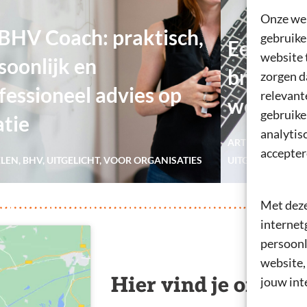
Onze web
BHV Coach: praktisch,
gebruike
Een lesje
website 
soonlijk en
brandvei
zorgen d
fessioneel advies op
relevant
webinar
gebruike
atie
analytis
ARTIKELEN
,
BRAN
accepter
ELEN
,
BHV
,
UITGELICHT
,
VOOR ORGANISATIES
UITGELICHT
,
VOO
Met deze
internet
persoonl
website,
Hier vind je ons!
jouw int