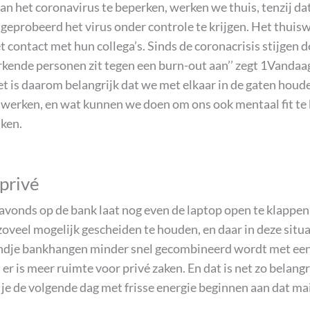
 het coronavirus te beperken, werken we thuis, tenzij dat 
eprobeerd het virus onder controle te krijgen. Het thuiswe
contact met hun collega’s. Sinds de coronacrisis stijgen d
ende personen zit tegen een burn-out aan’’ zegt 1Vandaag.
 is daarom belangrijk dat we met elkaar in de gaten houde
iswerken, en wat kunnen we doen om ons ook mentaal fit te 
aken.
privé
avonds op de bank laat nog even de laptop open te klappen 
veel mogelijk gescheiden te houden, en daar in deze situati
ondje bankhangen minder snel gecombineerd wordt met een 
 er is meer ruimte voor privé zaken. En dat is net zo belan
je de volgende dag met frisse energie beginnen aan dat mai